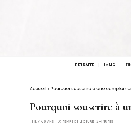
P
a
s
s
e
r
a
Les finances on y pense
u
Invest in midipy
c
RETRAITE
IMMO
FI
o
n
t
Accueil
Pourquoi souscrire à une complémen
e
n
Pourquoi souscrire à u
u
IL Y A 6 ANS
TEMPS DE LECTURE :
2MINUTES