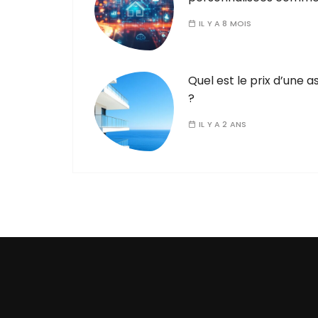
IL Y A 8 MOIS
Quel est le prix d’une 
?
IL Y A 2 ANS