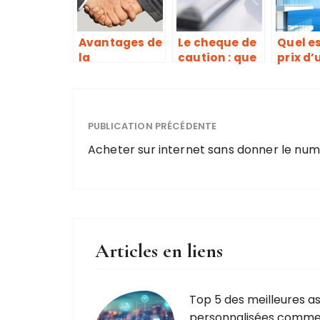
Avantages de
Le cheque de
Quel es
la
caution : que
prix d’
souscription
faut-il en
assur
d’une
retenir ?
habita
entreprise
Nice ?
par
PUBLICATION PRÉCÉDENTE
l’intermédiair
e d’un
Acheter sur internet sans donner le num
courtier
d’assurance
Articles en liens
Top 5 des meilleures a
personnalisées comme