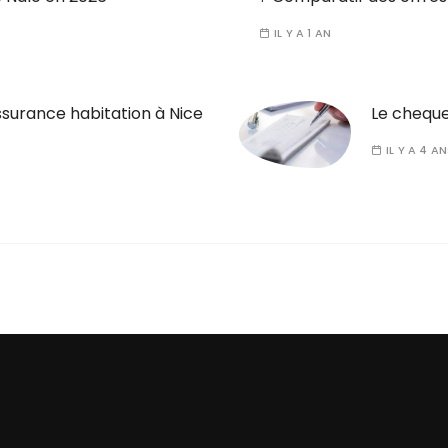
IL Y A 1 AN
assurance habitation à Nice
Le cheque 
IL Y A 4 A