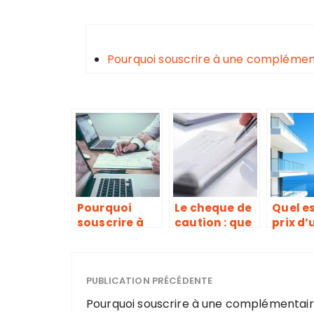
Pourquoi souscrire à une complémen
Pourquoi
Le cheque de
Quel es
souscrire à
caution : que
prix d’
une
faut-il en
assur
complément
retenir ?
habita
aire santé en
Nice ?
tant
PUBLICATION PRÉCÉDENTE
qu’indépenda
Pourquoi souscrire à une complémentair
nt ?