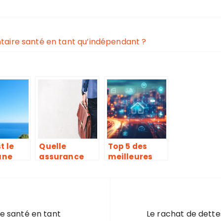
taire santé en tant qu’indépendant ?
t le
Quelle
Top 5 des
une
assurance
meilleures
ance
choisir pour
assurances-
tion à
sa Jeep
vie en ligne
Renegade ?
personnalisé
Comparatif
es comme
des offres
Nalo en 2026
e santé en tant
Le rachat de dettes
speciales