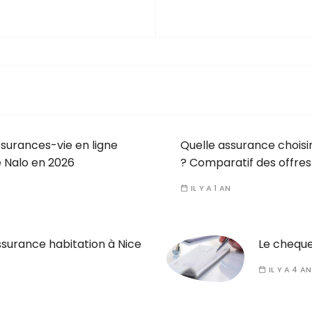
malus
ssurances-vie en ligne
Quelle assurance chois
 Nalo en 2026
? Comparatif des offres
IL Y A 1 AN
assurance habitation à Nice
Le cheque 
IL Y A 4 A