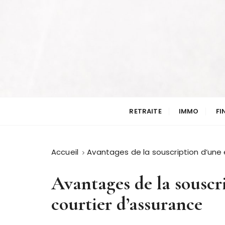
P
a
s
s
e
r
a
Les finances on y pense
u
Invest in midipy
c
RETRAITE
IMMO
FI
o
n
t
Accueil
Avantages de la souscription d’une e
e
n
Avantages de la souscri
u
courtier d’assurance