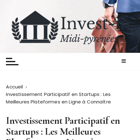
P
a
s
s
e
r
Invest in midipyrenees
Les finances on y pense
a
u
c
o
n
Accueil
t
Investissement Participatif en Startups : Les
e
Meilleures Plateformes en Ligne à Connaître
n
u
Investissement Participatif en
Startups : Les Meilleures