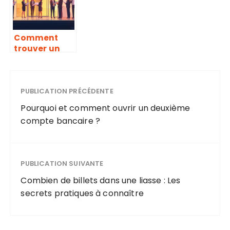
conseil
Connaître
indépendant
Comment
trouver un
cabinet de
gestion de
patrimoine
près de chez
PUBLICATION PRÉCÉDENTE
moi
Pourquoi et comment ouvrir un deuxième
compte bancaire ?
PUBLICATION SUIVANTE
Combien de billets dans une liasse : Les
secrets pratiques à connaître