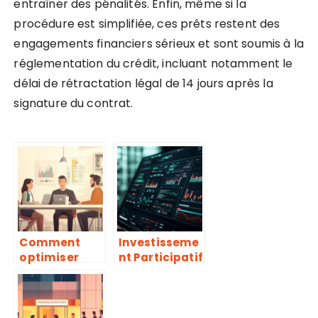
entraîner des pénalités. Enfin, même si la
procédure est simplifiée, ces prêts restent des
engagements financiers sérieux et sont soumis à la
réglementation du crédit, incluant notamment le
délai de rétractation légal de 14 jours après la
signature du contrat.
Comment
Investisseme
optimiser
nt Participatif
votre
en Startups :
patrimoine
Les Meilleures
avec un
Plateformes
cabinet de
en Ligne à