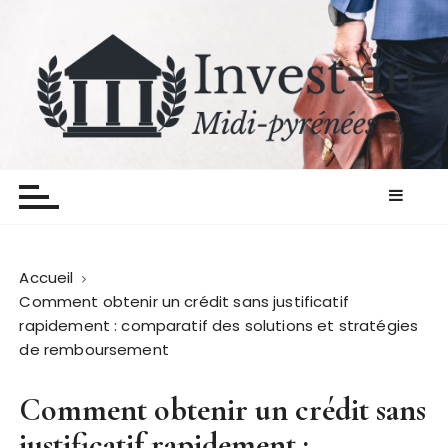
P
a
s
s
e
r
Invest in midipyrenees
Les finances on y pense
a
u
c
o
n
Accueil
t
Comment obtenir un crédit sans justificatif
e
rapidement : comparatif des solutions et stratégies
n
de remboursement
u
Comment obtenir un crédit sans
justificatif rapidement :