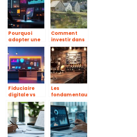
bourse
d’investissem
ent
Pourquoi
Comment
adopter une
investir dans
solution de
les
gestion de
entreprises
trésorerie
bretonnes :
pour
guide pour
dynamiser
débutants
votre
entreprise ?
Fiduciaire
Les
digitale vs
fondamentau
traditionnelle
x juridiques
: Quel
du commerce
système offre
equitable
la meilleure
pour bien
cybersécurité
investir dans
en 2024 ?
le vin bio