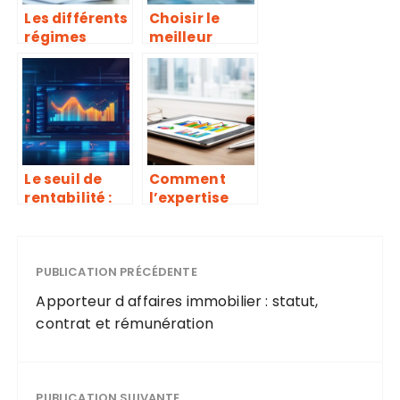
Les différents
Choisir le
régimes
meilleur
fiscaux LMNP
compte
et leurs
professionnel
spécificités
en ligne pour
pour remplir
simplifier
correctement
votre gestion
le formulaire
P0i
Le seuil de
Comment
rentabilité :
l’expertise
définition,
comptable
calcul et
optimise la
utilité pour
gestion des
optimiser vos
PUBLICATION PRÉCÉDENTE
PME
performance
Apporteur d affaires immobilier : statut,
s financières
contrat et rémunération
PUBLICATION SUIVANTE