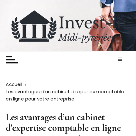
P
a
s
s
e
r
Invest in midipyrenees
Les finances on y pense
a
u
c
o
n
Accueil
t
Les avantages d’un cabinet d’expertise comptable
e
en ligne pour votre entreprise
n
u
Les avantages d’un cabinet
d’expertise comptable en ligne