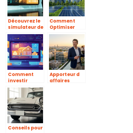
Découvrez le
Comment
simulateur de
Optimiser
crédit
Votre Epargne
immobilier du
Immobiliere
Crédit
avec un
Agricole :
Placement
votre projet
Ethique et
en quelques
Rentable en
clics
Europe
Comment
Apporteur d
investir
affaires
efficacement
immobilier :
dans
statut,
l’immobilier
contrat et
en ligne à
rémunération
partir de 100
euros
Conseils pour