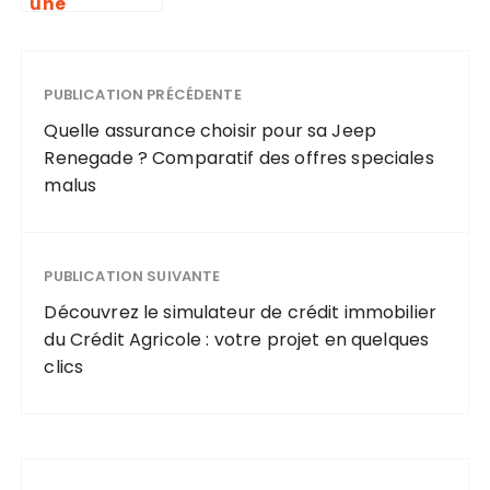
une
immatriculati
on en carte
grise
collection :
PUBLICATION PRÉCÉDENTE
découvrez les
Quelle assurance choisir pour sa Jeep
véhicules
Renegade ? Comparatif des offres speciales
éligibles et
malus
les
démarches
pour le
changement
PUBLICATION SUIVANTE
de certificat
Découvrez le simulateur de crédit immobilier
du Crédit Agricole : votre projet en quelques
clics