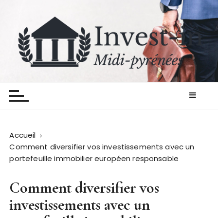
P
a
s
s
e
r
Invest in midipyrenees
Les finances on y pense
a
u
c
o
n
Accueil
t
Comment diversifier vos investissements avec un
e
portefeuille immobilier européen responsable
n
u
Comment diversifier vos
investissements avec un